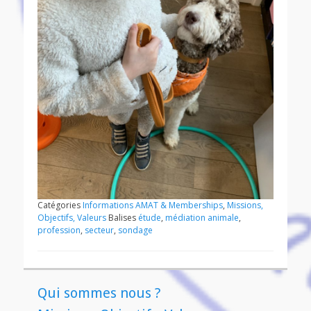
Catégories
Informations AMAT & Memberships
,
Missions,
Objectifs, Valeurs
Balises
étude
,
médiation animale
,
profession
,
secteur
,
sondage
Qui sommes nous ?