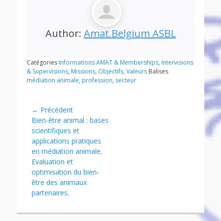
Author:
Amat.Belgium ASBL
Catégories
Informations AMAT & Memberships
,
Intervisions
& Supervisions
,
Missions, Objectifs, Valeurs
Balises
médiation animale
,
profession
,
secteur
Navigation
← Précédent
Article
Bien-être animal : bases
de
précédent :
scientifiques et
l’article
applications pratiques
en médiation animale.
Evaluation et
optimisation du bien-
être des animaux
partenaires.