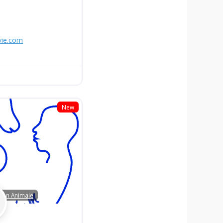
vie.com
New
tion Animale