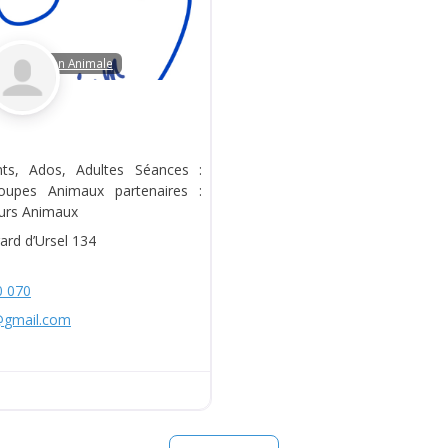
la Médiation Animale
ants, Ados, Adultes Séances :
roupes Animaux partenaires :
urs Animaux
ard d’Ursel 134
0 070
@
gmail.com