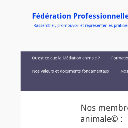
Fédération Professionnell
Rassembler, promouvoir et représenter les praticie
Menu
Aller
Qu’est ce que la Médiation animale ?
Formatio
au
principal
contenu
Nos valeurs et documents fondamentaux
Nos
Nos membres
animale© :