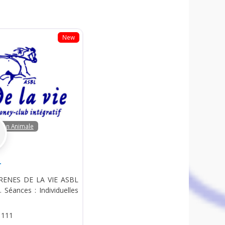
New
tion Animale
n
 RENES DE LA VIE ASBL
. Séances : Individuelles
 111