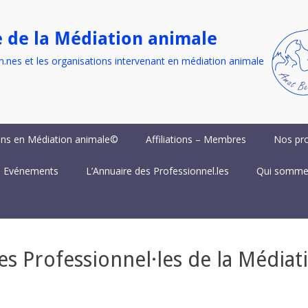
e de la Médiation animale
n.nes et les organisations intervenant en médiation animale
ns en Médiation animale©
Affiliations – Membres
Nos pro
 Evénements
L’Annuaire des Professionnel.les
Qui somme
 Professionnel·les de la Médiat