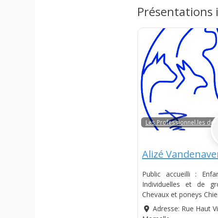
Présentations 
Les Professionnel.les de 
Alizé Vandenav
Public accueilli : Enf
Individuelles et de g
Chevaux et poneys Chi
Adresse:
Rue Haut V