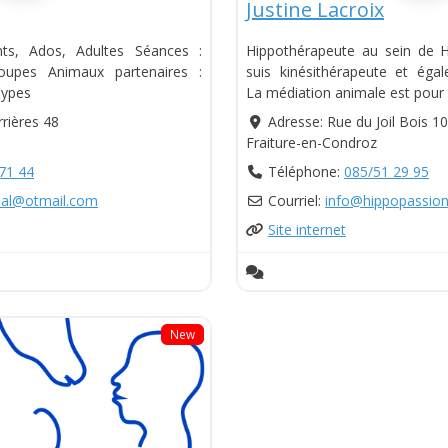
Justine Lacroix
ants, Ados, Adultes Séances :
Hippothérapeute au sein de
roupes Animaux partenaires :
suis kinésithérapeute et éga
Types
La médiation animale est pour 
rières 48
Adresse:
Rue du Joil Bois 10
Fraiture-en-Condroz
71 44
Téléphone:
085/51 29 95
al
@
otmail.com
Courriel:
info
@
hippopassion
Site internet
New