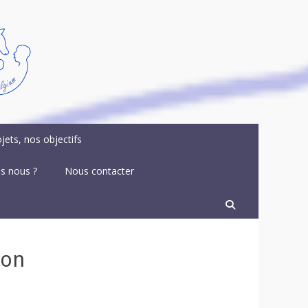
jets, nos objectifs
s nous ?
Nous contacter
Recherche
ion