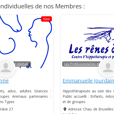
individuelles de nos Membres :
New
la Médiation Animale
Les Professionnel.les de la Média
enne
Emmanuelle Jourdai
ants, ados, adultes Séances :
Hippothérapeute au sein des
roupes Animaux partenaires :
Public accueilli : Enfants, Ados
ens Types
et de groupes
inâve 27
Adresse:
Chau. de Bruxelles