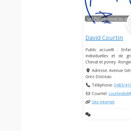
Les Professionnel.les de 
David Courtin
Public accueilli : Enf
Individuelles et de g
Cheval et poney Ronge
Adresse:
Avenue Gér
Grez-Doiceau
Téléphone:
0483/41
Courriel:
courtindvd
Site internet