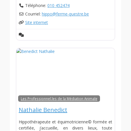
Téléphone:
010 452474
Courriel:
hippo
@
ferme-questre.be
Site internet
Les Professionnel.les de la Médiation Animale
Nathalie Benedict
Hippothérapeute et équimotricienne© formée et
certifiée, j’accueille, en divers lieux, toute