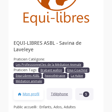
EQUI-LIBRES ASBL - Savina de
Laveleye
Praticien Catégorie:
Les Professionnel.les de la Médiation Animale
Praticien Tags:
Brabant wallon
Equi-Coaching
Equi-Libres ASBL
hippothérapie
La Hulpe
Médiation animale
Mon profil
Téléphone
5
Public accueilli : Enfants, Ados, Adultes