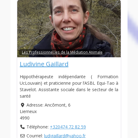
Les Professionnel.les de la Médiation Animale
Ludivine Gaillard
Hippothérapeute indépendante ( Formation
UcLouvain) et praticienne pour l’ASBL Equi-Tao à
Stavelot. Assistante sociale dans le secteur de la
santé
Adresse:
Ancômont, 6
Lierneux
4990
Téléphone:
+320474 72 82 59
Courriel:
ludigaillard
@
yahoo.fr