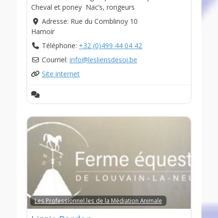
Cheval et poney Nac’s, rongeurs
Adresse:
Rue du Comblinoy 10
Hamoir
Téléphone:
+32 (0)499 44 04 42
Courriel:
info
@
lesliensdesoi.be
Site internet
Les Professionnel.les de la Médiation Animale