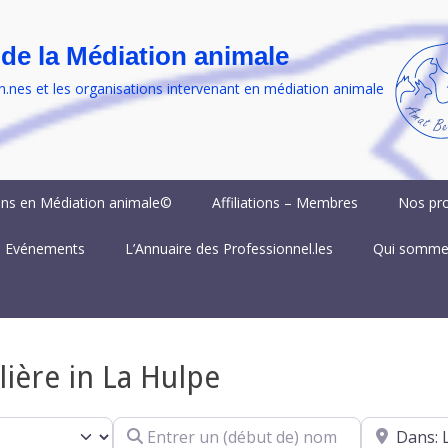
 de la Médiation animale
n.nes et les organisations intervenant en médiation animale
ns en Médiation animale©
Affiliations – Membres
Nos pro
 Evénements
L’Annuaire des Professionnel.les
Qui somme
lière in La Hulpe
Entrer un (début de) nom
A proximité