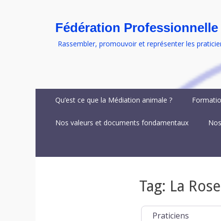
Fédération Professionnelle
Rassembler, promouvoir et représenter les praticie
Menu
Aller
Qu’est ce que la Médiation animale ?
Formatio
au
principal
contenu
Nos valeurs et documents fondamentaux
Nos
Tag: La Rose
Select search type