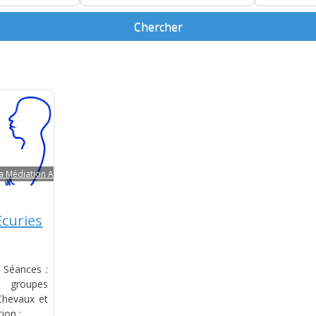
Chercher
Chercher
la Médiation Animale
Ecuries
s Séances :
n groupes
Chevaux et
ion :