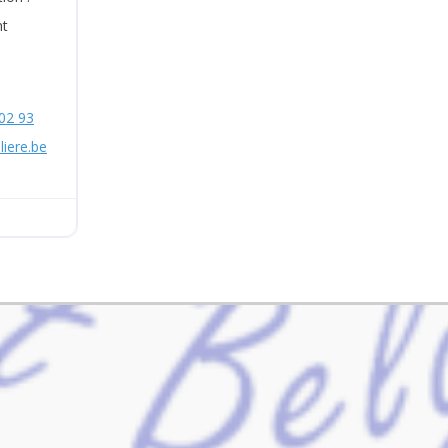
nt
02 93
liere.be