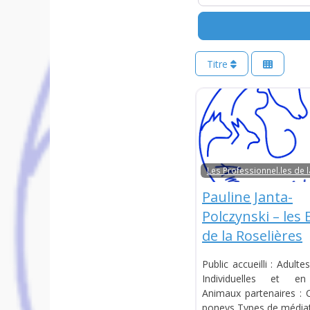
Titre
Les Professionnel.les de 
Pauline Janta-
Polczynski – les 
de la Roselières
Public accueilli : Adulte
Individuelles et e
Animaux partenaires : 
poneys Types de médiat