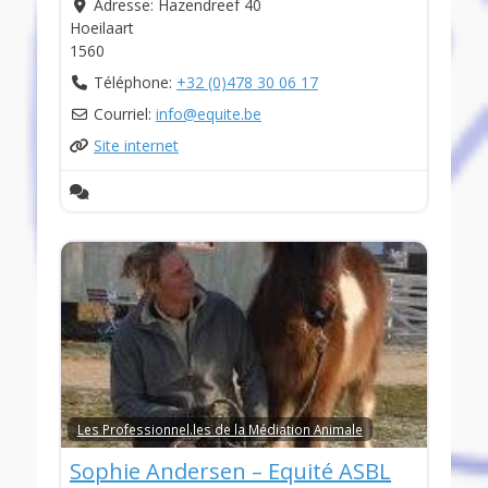
Adresse:
Hazendreef 40
Hoeilaart
1560
Téléphone:
+32 (0)478 30 06 17
Courriel:
info
@
equite.be
Site internet
Les Professionnel.les de la Médiation Animale
Sophie Andersen – Equité ASBL